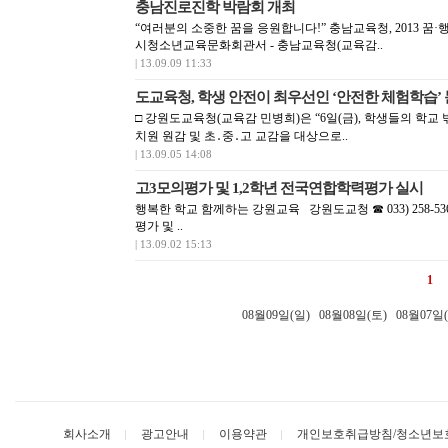
충남진로진학 박람회 개최
“여러분의 소중한 꿈을 응원합니다!” 충남교육청, 2013 꿈·
시청소년교육문화회관서 - 충남교육청(교육감..
| 13.09.09 11:33
도교육청, 학생 안전이 최우선인 ‘안전한 체험학습’
□ 강원도교육청(교육감 민병희)은 “6일(금), 학생들의 학교 
치원 원감 및 초․중․고 교감을 대상으로..
| 13.09.05 14:08
고3모의평가 및 1,2학년 전국연합학력평가 실시
행복한 학교 함께하는 강원교육 강원도교청 ☎ 033) 258-5
평가 및 ..
| 13.09.02 15:13
1
08월09일(일)
08월08일(토)
08월07일
회사소개
광고안내
이용약관
개인보호취급방침/청소년보