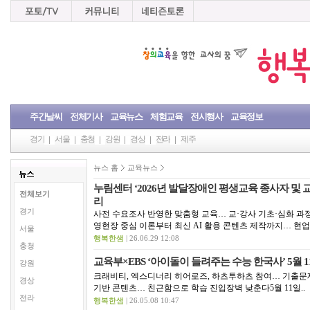
주간날씨
전체기사
교육뉴스
체험교육
전시행사
교육정보
경기
서울
충청
강원
경상
전라
제주
뉴스 홈
교육뉴스
누림센터 ‘2026년 발달장애인 평생교육 종사자 및 교
전체보기
리
경기
사전 수요조사 반영한 맞춤형 교육… 교·강사 기초·심화 과
영현장 중심 이론부터 최신 AI 활용 콘텐츠 제작까지… 현업 
서울
행복한샘
| 26.06.29 12:08
충청
교육부×EBS ‘아이돌이 들려주는 수능 한국사’ 5월 
강원
크래비티, 엑스디너리 히어로즈, 하츠투하츠 참여… 기출문제
경상
기반 콘텐츠… 친근함으로 학습 진입장벽 낮춘다5월 11일..
전라
행복한샘
| 26.05.08 10:47