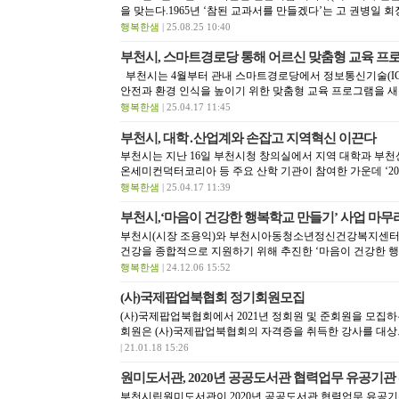
을 맞는다.1965년 ‘참된 교과서를 만들겠다’는 고 권병일 회
행복한샘
| 25.08.25 10:40
부천시, 스마트경로당 통해 어르신 맞춤형 교육 프
부천시는 4월부터 관내 스마트경로당에서 정보통신기술(IC
안전과 환경 인식을 높이기 위한 맞춤형 교육 프로그램을 새롭
행복한샘
| 25.04.17 11:45
부천시, 대학․산업계와 손잡고 지역혁신 이끈다
부천시는 지난 16일 부천시청 창의실에서 지역 대학과 부
온세미컨덕터코리아 등 주요 산학 기관이 참여한 가운데 ‘20.
행복한샘
| 25.04.17 11:39
부천시,‘마음이 건강한 행복학교 만들기’ 사업 마무
부천시(시장 조용익)와 부천시아동청소년정신건강복지센터(
건강을 종합적으로 지원하기 위해 추진한 ‘마음이 건강한 행복
행복한샘
| 24.12.06 15:52
(사)국제팝업북협회 정기회원모집
(사)국제팝업북협회에서 2021년 정회원 및 준회원을 모집하
회원은 (사)국제팝업북협회의 자격증을 취득한 강사를 대상으로 
| 21.01.18 15:26
원미도서관, 2020년 공공도서관 협력업무 유공기관
부천시립원미도서관이 2020년 공공도서관 협력업무 유공기관