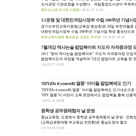
도서관장 기관표창을 수상했다. 국립중앙도서관이 주최하는
원미도서관 도서관 지원팀
| 20.11.27 11:51
3.1운동 및 대한민국임시정부 수립 100주년 기념사
경기도부천교육지원청(교육장 맹성호)은 26일 부천여월중 김병
대한민국임시정부 수립 100주년 기념사업 학생 홍보단으로 
부천교육지원청 홍보담당 고경진 주무관
| 19.10.01 10:26
7월개강 역사논술 팝업북아트 지도자 자격증과정 
24기 "창의 역사논술 팝업북아트" 지도자 자격증과정 모
팝업북지도자 과정을 개설하여 7년간 팝업아트 교육을 한 곳으
| 16.05.27 11:05
‘DIY(Do it yourself) 열풍’ 아이들 팝업북에도 인기
‘DIY(Do it yourself) 열풍’ 아이들 팝업북에도 인기내
‘DIY 열풍’이 어린이 교육 현장에서도 팝업북을 통해 선풍적
| 16.02.15 18:48
중학생 공무원체험의 날 운영
충남교육청, 도청에서 중학생 공무원체험의 날 운영 - 안희
(교육감권한대행 부교육감 전찬환)은 충남도청의 협조..
| 13.10.04 13:04