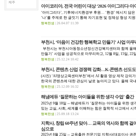
제주
아이코리아, 전국 어린이 대상 ‘2026 아이그리다·
‘아이그리다’, 기후에너지환경부 후원… ‘환경’ 메시지 담은
‘나’를 주제로 한 글짓기 통해 자기표현 및 정체성 형성 지원전
행복한샘
| 26.04.07 11:39
부천시, ‘마음이 건강한 행복학교 만들기’ 사업 마무
부천시는 부천시아동청소년정신건강복지센터와 함께 올해 
만들기’ 사업을 성공적으로 마무리하고, 12월 8일, 15일, 22일 
행복한샘
| 25.12.24 10:42
부천시, 콘텐츠 산업 경쟁력 강화…K-콘텐츠 선도도
(사진) ‘AI영상교육센터부천’에서 AI 활용 영상 제작 강
한국의 콘텐츠에 대한 관심이 날로 높아지고 있다. 올해 국내 
행복한샘
| 25.12.09 16:32
해냄에듀 ‘질문하는 아이들을 위한 생각 수업’ 출간
2025년 9월 18일 -- 해냄에듀가 ‘질문하는 아이들을 위한 
있는 교실, 사회, 세계를 이해하는 힘은 철학적 사고에서 시작
행복한샘
| 25.09.18 13:24
지학사, 창립 60주년 맞아… 교육의 역사와 함께 걸어
심으로
2025년 8월 25일 -- 교육출판 전문기업 지학사(대표이사 권준