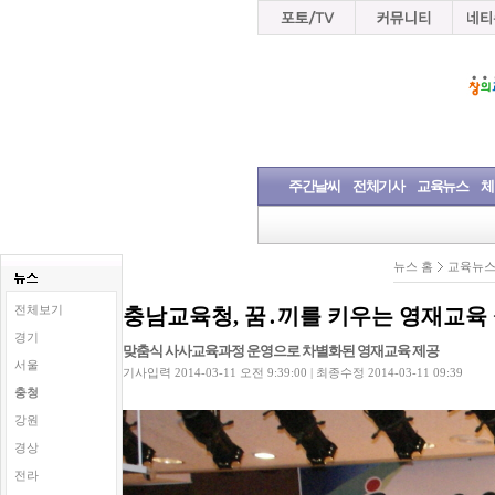
주간날씨
전체기사
교육뉴스
체
뉴스 홈
교육뉴
전체보기
충남교육청, 꿈․끼를 키우는 영재교육
경기
맞춤식 사사교육과정 운영으로 차별화된 영재교육 제공
서울
기사입력 2014-03-11 오전 9:39:00 | 최종수정 2014-03-11 09:39
충청
강원
경상
전라