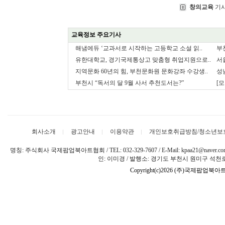
창의교육
기사
교육정보 주요기사
해냄에듀 ‘교과서로 시작하는 고등학교 소설 읽..
부
유한대학교, 경기국제통상고 맞춤형 취업지원으로..
서
지역문화 60년의 힘, 부천문화원 문화강좌 수강생..
성
부천시 “독서의 달 9월 사서 추천도서는?”
[모
회사소개
광고안내
이용약관
개인보호취급방침/청소년보
명칭: 주식회사 국제팝업북아트협회 / TEL: 032-329-7607 / E-Mail: kpaa21@naver
인: 이미경 / 발행소: 경기도 부천시 원미구 석천로 
Copyright(c)2026 (주)국제팝업북