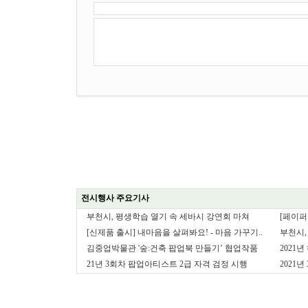
전시행사 주요기사
부천시, 평생학습 열기 속 세바시 강연회 마쳐
[페이퍼 
[신제품 출시] 내마음을 살펴봐요! - 마음 가꾸기..
부천시,
김중업박물관 '숲:건축 팝업북 만들기’ 협업작품
2021
21년 3회차 팝업아티스트 2급 자격 검정 시행
2021