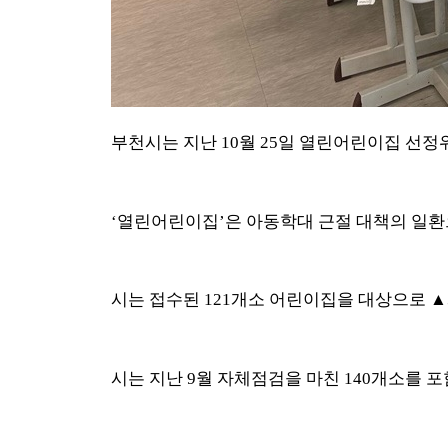
부천시는 지난
10
월
25
일 열린어린이집 선정
‘
열린어린이집
’
은 아동학대 근절 대책의 일
시는 접수된
121
개소 어린이집을 대상으로
▲
시는 지난
9
월 자체점검을 마친
140
개소를 포