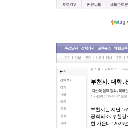
주간날씨
전체기사
교육뉴스
체험교육
경기
서울
충청
강원
경상
전라
뉴스 홈
교육뉴스
기사
전체보기
부천시, 대학
경기
-지산학 협력 강화 , 외국인
서울
기사입력 2025-04-17 오전 11
충청
부천시는 지난
16
강원
공회의소
,
부천강
경상
한 가운데
‘2025
년
전라