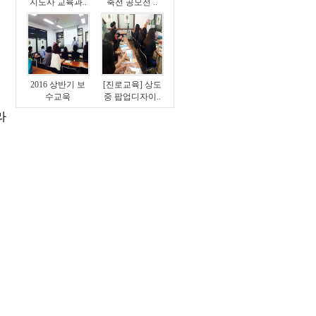
지도사 교육과..
축전 공모전 ..
2016 상반기 보
[진로교육] 상도
수교욱
중 팝업디자이..
라