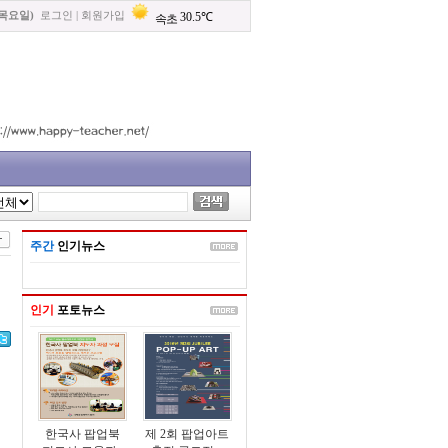
(목요일)
로그인
|
회원가입
주간
인기뉴스
인기
포토뉴스
한국사 팝업북
제 2회 팝업아트