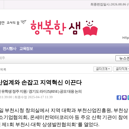
최종편집일시:2026.08.06 
전시행사
교육정보
제주
목록
․산업계와 손잡고 지역혁신 이끈다
 유학생 정주 지원 / 경기도 라이즈(RISE) 공모 대응 논의
:39:00 | 최종수정 2025-04-17 11:39
일 부천시청 창의실에서 지역 대학과 부천산업진흥원
,
부천상
소기업협의회
,
온세미컨덕터코리아 등 주요 산학 기관이 참여
 제
1
회 부천시
‧
대학 상생발전협의회
’
를 열었다
.