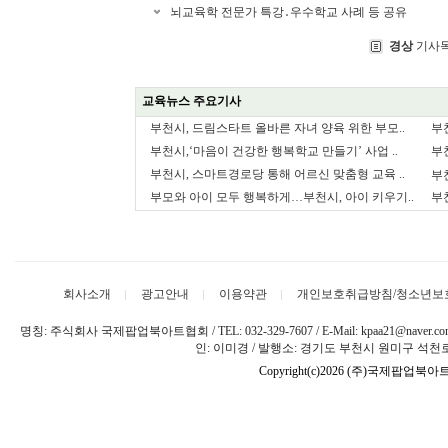
뇌교육학 전문가 특강․우수학교 사례 등 공유
경상
기사목
교육뉴스 주요기사
부천시, 드림스타트 올바른 자녀 양육 위한 부모..
부
부천시,‘마음이 건강한 행복학교 만들기’ 사업 ..
부
부천시, 스마트경로당 통해 어르신 맞춤형 교육 ..
부
부모와 아이 모두 행복하게…부천시, 아이 키우기..
부
회사소개
광고안내
이용약관
개인보호취급방침/청소년보
명칭: 주식회사 국제팝업북아트협회 / TEL: 032-329-7607 / E-Mail: kpaa21@naver
인: 이미경 / 발행소: 경기도 부천시 원미구 석천로 
Copyright(c)2026 (주)국제팝업북