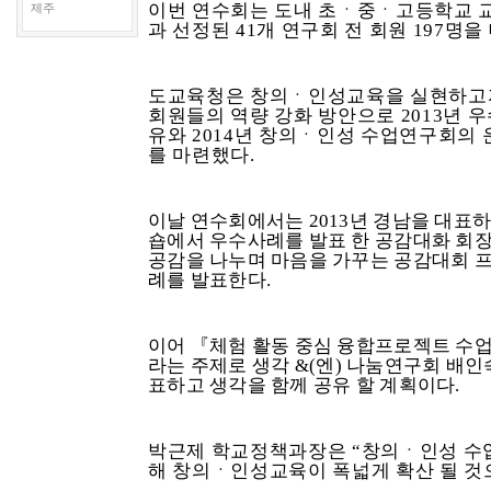
이번 연수회는 도내 초
ㆍ
중
ㆍ
고등학교 
제주
과 선정된
41
개 연구회 전 회원
197
명을
도교육청은 창의
ㆍ
인성교육을 실현하고
회원들의 역량 강화 방안으로
2013
년 
유와
2014
년 창의
ㆍ
인성 수업연구회의 
를 마련했다
.
이날 연수회에서는
2013
년 경남을 대표하
숍에서 우수사례를 발표 한 공감대화 회
공감을 나누며 마음을 가꾸는 공감대회 
례를 발표한다
.
이어
『
체험 활동 중심 융합프로젝트 수
라는 주제로 생각
&(
엔
)
나눔연구회 배인
표하고 생각을 함께 공유 할 계획이다
.
박근제 학교정책과장은
“
창의
ㆍ
인성 수
해 창의
ㆍ
인성교육이 폭넓게 확산 될 것