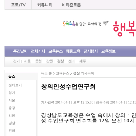
주간날씨
전체기사
교육뉴스
체험교육
전시행사
교육정보
경기
서울
충청
강원
경상
전라
제주
뉴스 홈
교육뉴스
경상
기사목록
창의인성수업연구회
전체보기
경기
서울
기사입력 2014-04-11 오후 12:15:00 | 최종수정 2014-04-11 12:1
충청
경상남도교육청은 수업 속에서 창의
ㆍ
인
강원
성 수업연구회 연수회를
12
일 오전
10
시
경상
전라