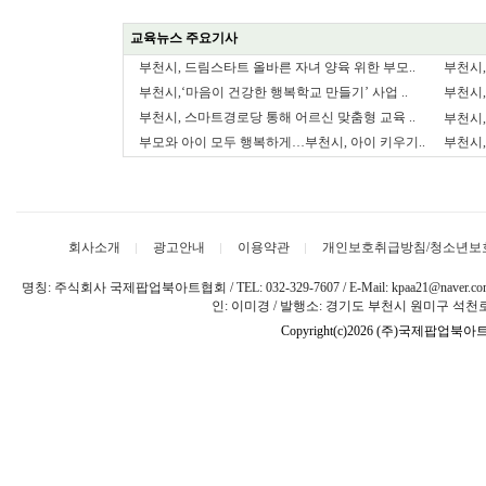
교육뉴스 주요기사
부천시, 드림스타트 올바른 자녀 양육 위한 부모..
부천시,
부천시,‘마음이 건강한 행복학교 만들기’ 사업 ..
부천시,
부천시, 스마트경로당 통해 어르신 맞춤형 교육 ..
부천시,
부모와 아이 모두 행복하게…부천시, 아이 키우기..
부천시,
회사소개
광고안내
이용약관
개인보호취급방침/청소년보
명칭: 주식회사 국제팝업북아트협회 / TEL: 032-329-7607 / E-Mail: kpaa21@naver
인: 이미경 / 발행소: 경기도 부천시 원미구 석천로 
Copyright(c)2026 (주)국제팝업북