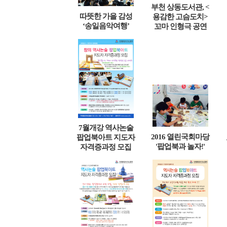
부천 상동도서관, <
따뜻한 가을 감성
용감한 고슴도치>
‘송일음악여행’
꼬마 인형극 공연
7월개강 역사논술
2016 열린국회마당
팝업북아트 지도자
'팝업북과 놀자!'
자격증과정 모집