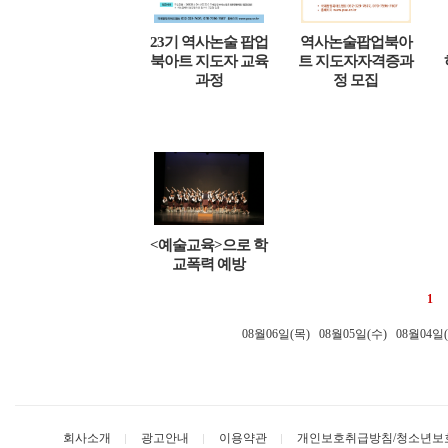
23기 역사논술 팝업
역사논술팝업북아
북아트 지도자 교육
트 지도자자격증과
과정
정 모집
<예술교육>으로 학
교폭력 예방
1
08월06일(목)
08월05일(수)
08월04일
회사소개
광고안내
이용약관
개인보호취급방침/청소년보