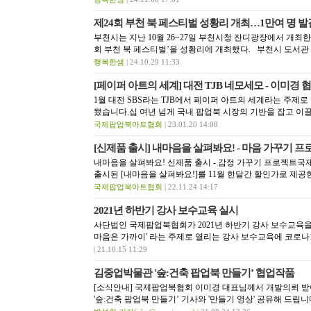
제24회 부천 북 페스티벌 성황리 개최…1만여 명 발
부천시는 지난 10월 26~27일 부천시청 잔디광장에서 개최한 부
회 부천 북 페스티벌’을 성황리에 개최했다. 부천시 도서관 
행복한샘
| 24.10.29 11:33
[페이퍼 아트의 세계] 대전 TJB 네모세모 - 이미경
1월 대전 SBS라는 TJB에서 페이퍼 아트의 세계라는 주제
됐습니다.십 여년 넘게 국내 팝업북 시장의 기반을 잡고 이끌
국제팝업북아트협회
| 23.01.20 14:08
[신제품 출시] 내마음을 살펴봐요! - 마음 가꾸기 
내마음을 살펴봐요! 신제품 출시 - 감정 가꾸기 프로젝
출시된 [내마음을 살펴봐요!]를 11월 한달간 할인가로 제공한
국제팝업북아트협회
| 22.11.24 14:17
2021년 하반기 강사 보수교육 실시
사단법인 국제팝업북협회가 2021년 하반기 강사 보수교육을
마음은 가까이' 라는 주제로 열리는 강사 보수교육에 코로나19
| 21.10.15 11:29
김중업박물관 '숲:건축 팝업북 만들기’ 협업작품
[소식안내] 국제팝업북협회 이미경 대표님께서 개발의뢰 
'숲:건축 팝업북 만들기’ 기사와 '만들기 영상' 공유해 드립니다.