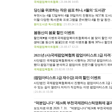
국제팝업북아트협회
| 21.04.06 14:05
당신을 위로하는 작은 쉼표 하나, 4월의 ‘도서관’
부천시는 4월 12일부터 4월 18일까지 진행되는 제57회 도서
이할 다양한 독서문화 프로그램을 준비했다.4월 한 달 동안..
원미도서관 독서진흥팀
| 21.03.24 11:29
봄동산의 봄꽃 할인 이벤트
할인해♥봄 이벤트국제팝업북아트협회에서 봄 맞이 할인 이
생태 [봄 동산의 봄꽃]으로 이번 이벤트를 통해 30%나 할인된
국제팝업북아트협회
| 21.03.17 12:21
2021년 (사)국제팝업북협회 팝업아티스트 2급 자격
사단법인 국제팝업북협회에서 시행하는 2021년 팝업아티스트
됐다.팝업기법을 분석하고 팝업아트 전문가를 양성하기 위해
국제팝업북협회
| 21.02.01 13:53
[팝업아티스트 2급 재수강] 파격 할인 이벤트
사단법인 국제팝업북협회에서 진행하는 팝업아티스트 2급 
수 있는 길이 열린다.저자가 직강하는 이번 팝업아티스트 2급
| 21.01.11 15:30
"덕분입니다" 제24회 부천국제판타스틱영화제 결
보도자료 61호 2020. 7. 31. “덕분입니다”제24회 